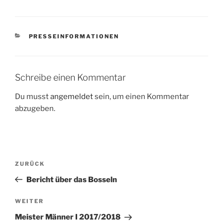
KATEGORIEN
PRESSEINFORMATIONEN
Schreibe einen Kommentar
Du musst
angemeldet
sein, um einen Kommentar
abzugeben.
Beitragsnavigation
ZURÜCK
Vorheriger
Beitrag
Bericht über das Bosseln
WEITER
Nächster
Beitrag
Meister Männer I 2017/2018