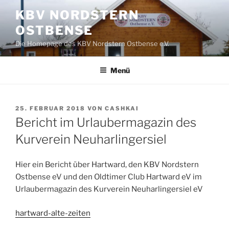
Zum
KBV NORDSTERN
Inhalt
OSTBENSE
springen
Die Homepage des KBV Nordstern Ostbense e.V.
Menü
VERÖFFENTLICHT
25. FEBRUAR 2018
VON
CASHKAI
AM
Bericht im Urlaubermagazin des
Kurverein Neuharlingersiel
Hier ein Bericht über Hartward, den KBV Nordstern
Ostbense eV und den Oldtimer Club Hartward eV im
Urlaubermagazin des Kurverein Neuharlingersiel eV
hartward-alte-zeiten