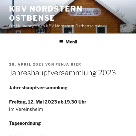
Zum
KBV NORDSTERN
Inhalt
OSTBENSE
springen
Die Homepage des KBV Nordstern Ostbense e.V.
Menü
VERÖFFENTLICHT
28. APRIL 2023
VON
FENJA BIER
AM
Jahreshauptversammlung 2023
Jahreshauptversammlung
Freitag, 12. Mai 2023 ab 19.30 Uhr
im Vereinsheim
Tagesordnung