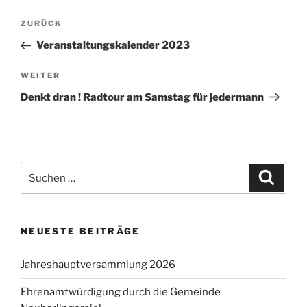
Beitragsnavigation
ZURÜCK
Vorheriger
Beitrag
Veranstaltungskalender 2023
WEITER
Nächster
Beitrag
Denkt dran ! Radtour am Samstag für jedermann
Suchen
Suche
nach:
NEUESTE BEITRÄGE
Jahreshauptversammlung 2026
Ehrenamtwürdigung durch die Gemeinde